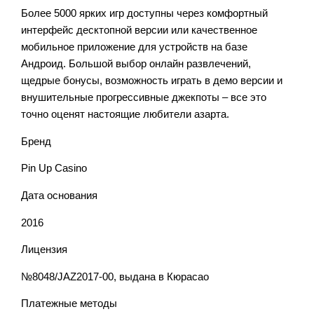
Более 5000 ярких игр доступны через комфортный
интерфейс десктопной версии или качественное
мобильное приложение для устройств на базе
Андроид. Большой выбор онлайн развлечений,
щедрые бонусы, возможность играть в демо версии и
внушительные прогрессивные джекпоты – все это
точно оценят настоящие любители азарта.
Бренд
Pin Up Casino
Дата основания
2016
Лицензия
№8048/JAZ2017-00, выдана в Кюрасао
Платежные методы