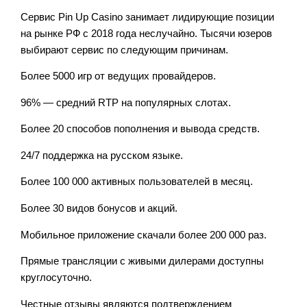
Сервис Pin Up Casino занимает лидирующие позиции
на рынке РФ с 2018 года неслучайно. Тысячи юзеров
выбирают сервис по следующим причинам.
Более 5000 игр от ведущих провайдеров.
96% — средний RTP на популярных слотах.
Более 20 способов пополнения и вывода средств.
24/7 поддержка на русском языке.
Более 100 000 активных пользователей в месяц.
Более 30 видов бонусов и акций.
Мобильное приложение скачали более 200 000 раз.
Прямые трансляции с живыми дилерами доступны
круглосуточно.
Честные отзывы являются подтверждением