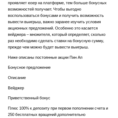
проявляет юзер на платформе, тем больше бонусных
возможностей получает. Чтобы выгодно
воспользоваться бонусами и получить возможность
вывести выигрыш, важно заранее изучить условия
акционных предложений. Особенно это касается
вейджера – множителя, который определяет, сколько
раз необходимо сделать ставки на бонусную сумму,
прежде чем можно будет вывести выигрыш.
Ниже описаны постоянные акции Пин Ап
Бонусное предложение
Описание
Вейджер
Приветственный бонус
Плюс 100% к депозиту при первом пополнении счета и
250 бесплатных вращений дополнительно