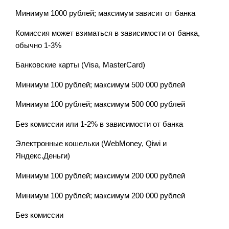
Минимум 1000 рублей; максимум зависит от банка
Комиссия может взиматься в зависимости от банка,
обычно 1-3%
Банковские карты (Visa, MasterCard)
Минимум 100 рублей; максимум 500 000 рублей
Минимум 100 рублей; максимум 500 000 рублей
Без комиссии или 1-2% в зависимости от банка
Электронные кошельки (WebMoney, Qiwi и
Яндекс.Деньги)
Минимум 100 рублей; максимум 200 000 рублей
Минимум 100 рублей; максимум 200 000 рублей
Без комиссии