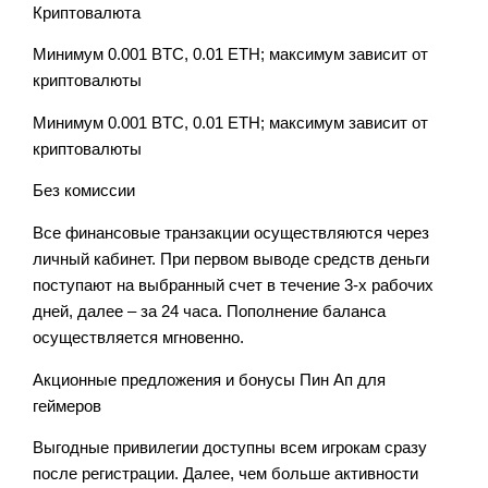
Криптовалюта
Минимум 0.001 BTC, 0.01 ETH; максимум зависит от
криптовалюты
Минимум 0.001 BTC, 0.01 ETH; максимум зависит от
криптовалюты
Без комиссии
Все финансовые транзакции осуществляются через
личный кабинет. При первом выводе средств деньги
поступают на выбранный счет в течение 3-х рабочих
дней, далее – за 24 часа. Пополнение баланса
осуществляется мгновенно.
Акционные предложения и бонусы Пин Ап для
геймеров
Выгодные привилегии доступны всем игрокам сразу
после регистрации. Далее, чем больше активности