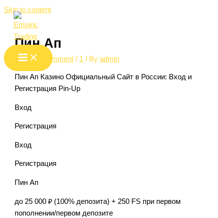
Skip to content
Пин Ап
Leave a Comment
/
1
/ By
admin
Пин Ап Казино Официальный Сайт в России: Вход и
Регистрация Pin-Up
Вход
Регистрация
Вход
Регистрация
Пин Ап
до 25 000 ₽ (100% депозита) + 250 FS при первом
пополнении/первом депозите