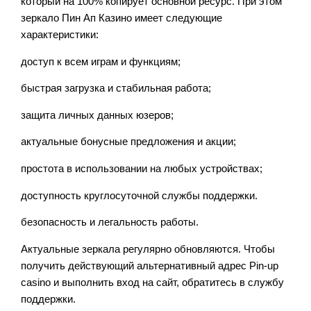
который на 100% копирует основной ресурс. При этом
зеркало Пин Ап Казино имеет следующие
характеристики:
доступ к всем играм и функциям;
быстрая загрузка и стабильная работа;
защита личных данных юзеров;
актуальные бонусные предложения и акции;
простота в использовании на любых устройствах;
доступность круглосуточной службы поддержки.
безопасность и легальность работы.
Актуальные зеркала регулярно обновляются. Чтобы
получить действующий альтернативный адрес Pin-up
casino и выполнить вход на сайт, обратитесь в службу
поддержки.