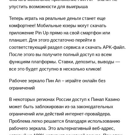
упустить возможности для выигрыша
Теперь играть на реальные деньги станет еще
комфортнее! Мобильные юзеры могут скачать
приложение Pin Up прямо на свой смартфон или
планшет. Для этого достаточно перейти в
соответствующий раздел сервиса и скачать APK-файл.
После этого вы получите полный доступ ко всем
функциям платформы. Ставки, депозиты, выводы —
все это будет доступно в несколько кликов!
Рабочее зеркало Пин Ап – играйте онлайн без
ограничений
В некоторых регионах России доступ к Пинап Казино
может быть заблокирован из-за законодательных
ограничений или действий интернет-провайдера.
Проблема легко решается благодаря использованию
рабочего зеркала. Это альтернативный веб-адрес,