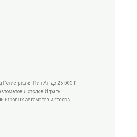
 Регистрация Пин Ап до 25 000 ₽
автоматов и столов Играть
и игровых автоматов и столов