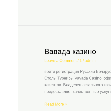
casino
utan
Spelpaus
Вавада казино
Вавада
казино
Leave a Comment
/
1
/
admin
войти регистрация Русский Беларус
Столы Турниры Vavada Casino: офи
клиентов. Владелец легального каз
предоставляет качественные услуги
Read More »