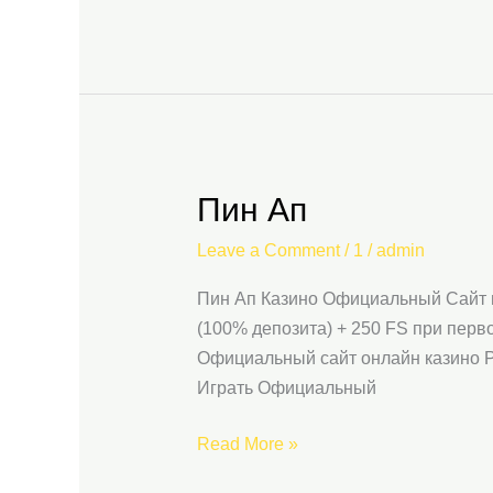
Пин Ап
Пин
Ап
Leave a Comment
/
1
/
admin
Пин Ап Казино Официальный Сайт в 
(100% депозита) + 250 FS при пер
Официальный сайт онлайн казино Р
Играть Официальный
Read More »