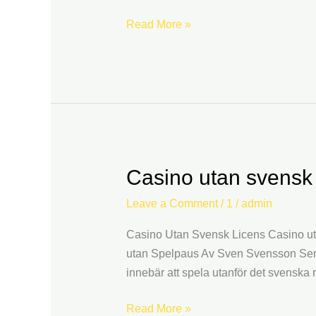
Read More »
Casino utan svensk 
Casino
utan
Leave a Comment
/
1
/
admin
svensk
licens
Casino Utan Svensk Licens Casino ut
2025
utan Spelpaus Av Sven Svensson Senas
–
innebär att spela utanför det svenska 
Topp
10
Read More »