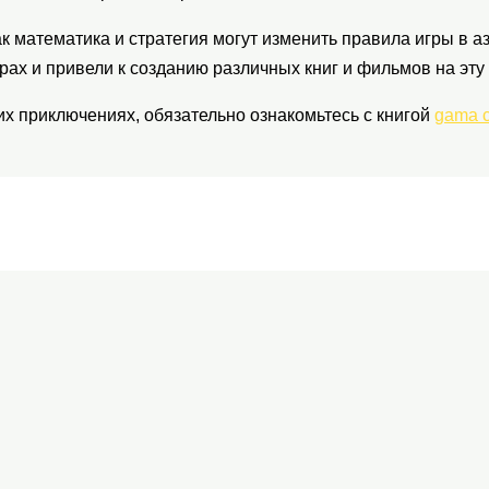
к математика и стратегия могут изменить правила игры в а
ах и привели к созданию различных книг и фильмов на эту 
их приключениях, обязательно ознакомьтесь с книгой
gama c