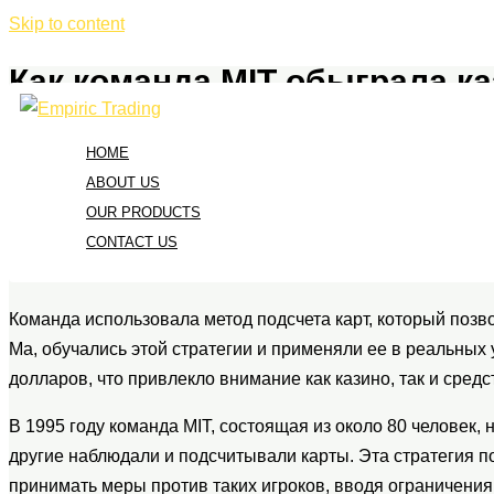
Skip to content
Как команда MIT обыграла ка
Leave a Comment
/
News
/ By
admin
HOME
ABOUT US
В 1990-х годах команда студентов и выпускников Массачус
OUR PRODUCTS
обыграть казино в блэкджек. Эта история стала известной
CONTACT US
2003 году.
Команда использовала метод подсчета карт, который позво
Ма, обучались этой стратегии и применяли ее в реальных 
долларов, что привлекло внимание как казино, так и сре
В 1995 году команда MIT, состоящая из около 80 человек, 
другие наблюдали и подсчитывали карты. Эта стратегия п
принимать меры против таких игроков, вводя ограничения