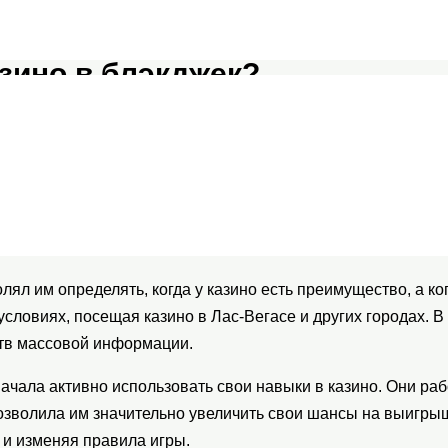
зино в блэкджек?
етского технологического института (MIT) разработала уни
 благодаря книге
“Bringing Down the House”
, написанной Бен
лял им определять, когда у казино есть преимущество, а ко
условиях, посещая казино в Лас-Вегасе и других городах. 
дств массовой информации.
начала активно использовать свои навыки в казино. Они рабо
озволила им значительно увеличить свои шансы на выигрыш
 и изменяя правила игры.