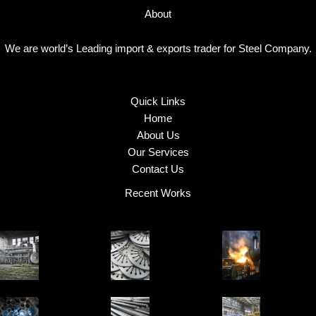
About
We are world’s Leading import & exports trader for Steel Company.
Quick Links
Home
About Us
Our Services
Contact Us
Recent Works