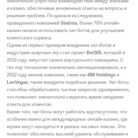
значительно упростили взаимодействие между игроками
и казино, обеспечивая мгновенные ответы на вопросы и
решения проблем. По данным исследования,
проведенного компанией
Statista
, более 70% онлайн-
казино начали использовать чат-ботов для улучшения
клиентского сервиса.
Одним из первых примеров внедрения чат-ботов в
индустрию азартных игр стал проект
Bet365
, который в
2016 году запустил своего виртуального помощника. С
тех пор технологии значительно эволюционировали, и к
2022 году многие компании, такие как
888 Holdings
и
LeoVegas
, также внедрили подобные решения. Чат-боты
способны обрабатывать тысячи запросов одновременно,
что позволяет значительно сократить время ожидания
ответа для клиентов.
Кроме того, чат-боты могут работать круглосуточно, что
особенно важно для международных онлайн-казино, где
игроки могут находиться в разных часовых поясах. Это
позволяет обеспечить высокий уровень обслуживания и