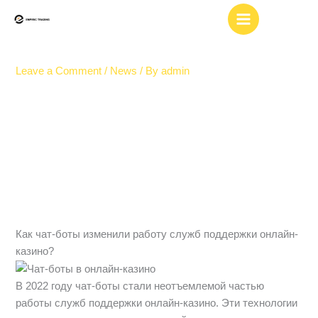
Skip
to
content
Leave a Comment
/
News
/ By
admin
Как чат-боты изменили работу служб поддержки онлайн-
казино?
В 2022 году чат-боты стали неотъемлемой частью
работы служб поддержки онлайн-казино. Эти технологии