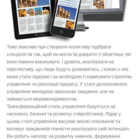
Тому важливо при створенні колективу підібрати
спеціалістів так, щоб ви могли їм довірити ті обов’язки, які
вони повинні виконувати. І думати, аналізувати на
перспективу, що люди будуть розвиватись, і кожен з них
може стати лідером і за необхідності коригувати стратегію
управління чи реалізації процесу. У стилі делегативного
управління менеджер призначає завдання, але не
займається мікроменеджментом.
Трансформаційний стиль управління базується на
натхненні, баченні та розвитку співробітників. Лідер у
цьому стилі управління висуває високі очікування та
мотивує працівників повністю реалізувати свій потенціал.
Він робить наголос на розвитку навичок, формуванні