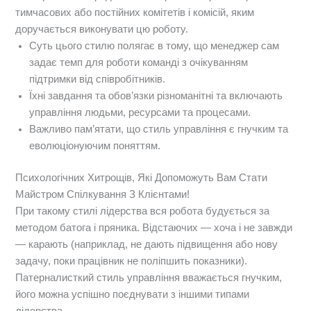
тимчасових або постійних комітетів і комісій, яким
доручається виконувати цю роботу.
Суть цього стилю полягає в тому, що менеджер сам
задає темп для роботи команді з очікуванням
підтримки від співробітників.
Їхні завдання та обов’язки різноманітні та включають
управління людьми, ресурсами та процесами.
Важливо пам’ятати, що стиль управління є гнучким та
еволюціонуючим поняттям.
Психологічних Хитрощів, Які Допоможуть Вам Стати
Майстром Спілкування З Клієнтами!
При такому стилі лідерства вся робота будується за
методом батога і пряника. Відстаючих — хоча і не завжди
— карають (наприклад, не дають підвищення або нову
задачу, поки працівник не поліпшить показники).
Патерналисткий стиль управління вважається гнучким,
його можна успішно поєднувати з іншими типами
лідерства.