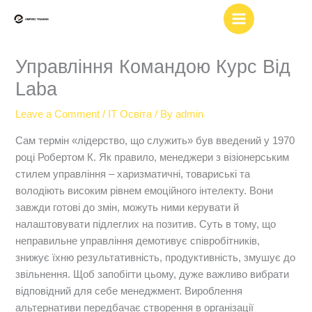
Skip
to
content
Управління Командою Курс Від
Laba
Leave a Comment
/
IT Освіта
/ By
admin
Сам термін «лідерство, що служить» був введений у 1970
році Робертом К. Як правило, менеджери з візіонерським
стилем управління – харизматичні, товариські та
володіють високим рівнем емоційного інтелекту. Вони
завжди готові до змін, можуть ними керувати й
налаштовувати підлеглих на позитив. Суть в тому, що
неправильне управління демотивує співробітників,
знижує їхню результативність, продуктивність, змушує до
звільнення. Щоб запобігти цьому, дуже важливо вибрати
відповідний для себе менеджмент. Вироблення
альтернативи передбачає створення в організації