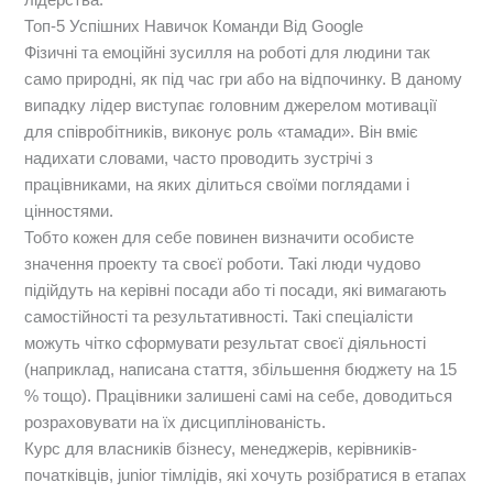
Топ-5 Успішних Навичок Команди Від Google
Фізичні та емоційні зусилля на роботі для людини так
само природні, як під час гри або на відпочинку. В даному
випадку лідер виступає головним джерелом мотивації
для співробітників, виконує роль «тамади». Він вміє
надихати словами, часто проводить зустрічі з
працівниками, на яких ділиться своїми поглядами і
цінностями.
Тобто кожен для себе повинен визначити особисте
значення проекту та своєї роботи. Такі люди чудово
підійдуть на керівні посади або ті посади, які вимагають
самостійності та результативності. Такі спеціалісти
можуть чітко сформувати результат своєї діяльності
(наприклад, написана стаття, збільшення бюджету на 15
% тощо). Працівники залишені самі на себе, доводиться
розраховувати на їх дисциплінованість.
Курс для власників бізнесу, менеджерів, керівників-
початківців, junior тімлідів, які хочуть розібратися в етапах