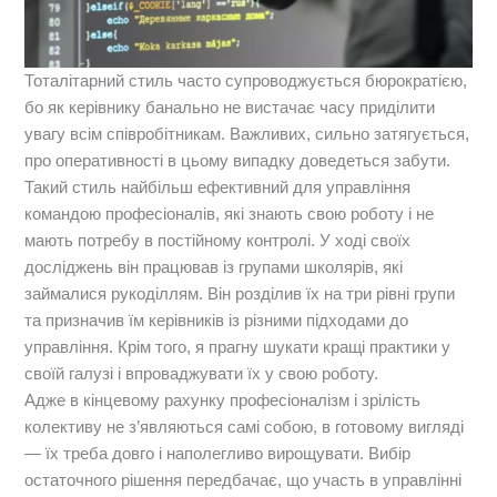
Тоталітарний стиль часто супроводжується бюрократією,
бо як керівнику банально не вистачає часу приділити
увагу всім співробітникам. Важливих, сильно затягується,
про оперативності в цьому випадку доведеться забути.
Такий стиль найбільш ефективний для управління
командою професіоналів, які знають свою роботу і не
мають потребу в постійному контролі. У ході своїх
досліджень він працював із групами школярів, які
займалися рукоділлям. Він розділив їх на три рівні групи
та призначив їм керівників із різними підходами до
управління. Крім того, я прагну шукати кращі практики у
своїй галузі і впроваджувати їх у свою роботу.
Адже в кінцевому рахунку професіоналізм і зрілість
колективу не з’являються самі собою, в готовому вигляді
— їх треба довго і наполегливо вирощувати. Вибір
остаточного рішення передбачає, що участь в управлінні