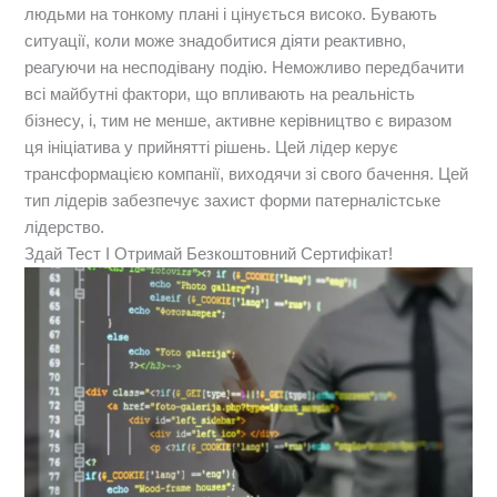
людьми на тонкому плані і цінується високо. Бувають
ситуації, коли може знадобитися діяти реактивно,
реагуючи на несподівану подію. Неможливо передбачити
всі майбутні фактори, що впливають на реальність
бізнесу, і, тим не менше, активне керівництво є виразом
ця ініціатива у прийнятті рішень. Цей лідер керує
трансформацією компанії, виходячи зі свого бачення. Цей
тип лідерів забезпечує захист форми патерналістське
лідерство.
Здай Тест І Отримай Безкоштовний Сертифікат!