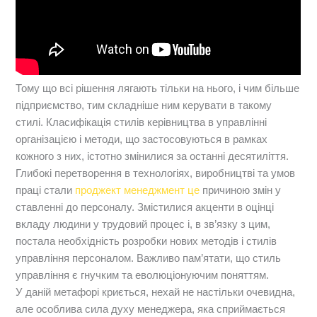
Тому що всі рішення лягають тільки на нього, і чим більше
підприємство, тим складніше ним керувати в такому
стилі. Класифікація стилів керівництва в управлінні
організацією і методи, що застосовуються в рамках
кожного з них, істотно змінилися за останні десятиліття.
Глибокі перетворення в технологіях, виробництві та умов
праці стали
проджект менеджмент це
причиною змін у
ставленні до персоналу. Змістилися акценти в оцінці
вкладу людини у трудовий процес і, в зв’язку з цим,
постала необхідність розробки нових методів і стилів
управління персоналом. Важливо пам’ятати, що стиль
управління є гнучким та еволюціонуючим поняттям.
У даній метафорі криється, нехай не настільки очевидна,
але особлива сила духу менеджера, яка сприймається