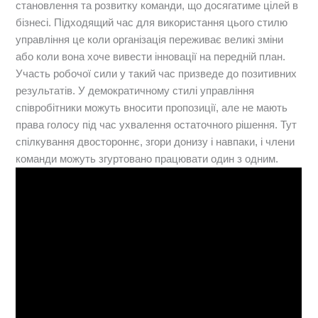
становлення та розвитку команди, що досягатиме цілей в
бізнесі. Підходящий час для використання цього стилю
управління це коли організація переживає великі зміни
або коли вона хоче вивести інновації на передній план.
Участь робочої сили у такий час призведе до позитивних
результатів. У демократичному стилі управління
співробітники можуть вносити пропозиції, але не мають
права голосу під час ухвалення остаточного рішення. Тут
спілкування двостороннє, згори донизу і навпаки, і члени
команди можуть згуртовано працювати один з одним.