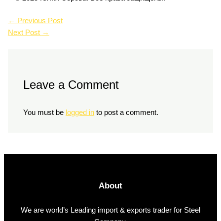
←
Previous Post
Next Post
→
Leave a Comment
You must be
logged in
to post a comment.
About
We are world’s Leading import & exports trader for Steel