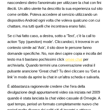
nascondersi dietro l’anonimato per utilizzare la chat con fini
illeciti. Un altro utente ha descritto la sua esperienza sul sito
come orribile. Poteva accedere al servizio utilizzando un
dispositivo Android ogni volta che voleva qualcuno con cui
chattare, ma tutti quelli che incontrava erano falsi.
Se ci hai fatto caso, a destra, sotto a ‘Text’, c’è la call to
action ‘Spy (question) mode’. Cliccandoci, ti troverai in un
contesto simile ad ‘Ask’, il sito dove le persone fanno
domande specifiche. No, non devi capire copia e incolla del
testo ma ti bastano pochissimi click
omee chat
per
archiviarla. Quando termini una conversazione vedrai il
pulsante arancione ‘Great chat? Tu devi cliccare su ‘Get a
link’ in modo da aprire la chat in un’altra scheda e salvarla.
È abbastanza ragionevole credere che l’era della
divulgazione degli appuntamenti video sia iniziata nel 2009
quando è stata lanciata la chat video casuale di Omegle. A
quel tempo, period un formato completamente nuovo che