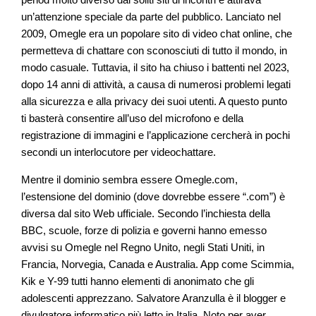
period molto diverso dai soliti siti di incontri e attirava
un’attenzione speciale da parte del pubblico. Lanciato nel
2009, Omegle era un popolare sito di video chat online, che
permetteva di chattare con sconosciuti di tutto il mondo, in
modo casuale. Tuttavia, il sito ha chiuso i battenti nel 2023,
dopo 14 anni di attività, a causa di numerosi problemi legati
alla sicurezza e alla privacy dei suoi utenti. A questo punto
ti basterà consentire all’uso del microfono e della
registrazione di immagini e l’applicazione cercherà in pochi
secondi un interlocutore per videochattare.
Mentre il dominio sembra essere Omegle.com,
l’estensione del dominio (dove dovrebbe essere “.com”) è
diversa dal sito Web ufficiale. Secondo l’inchiesta della
BBC, scuole, forze di polizia e governi hanno emesso
avvisi su Omegle nel Regno Unito, negli Stati Uniti, in
Francia, Norvegia, Canada e Australia. App come Scimmia,
Kik e Y-99 tutti hanno elementi di anonimato che gli
adolescenti apprezzano. Salvatore Aranzulla è il blogger e
divulgatore informatico più letto in Italia. Noto per aver