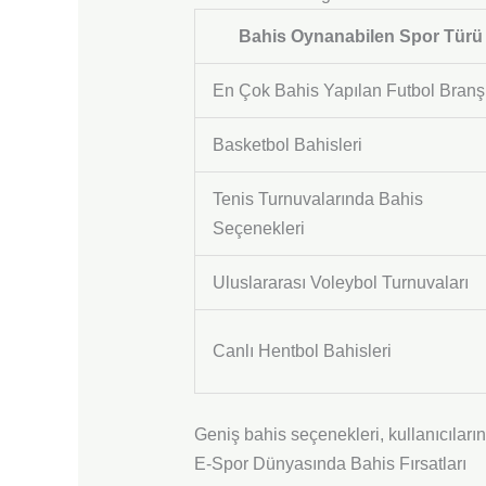
Bahis Oynanabilen Spor Türü
En Çok Bahis Yapılan Futbol Branş
Basketbol Bahisleri
Tenis Turnuvalarında Bahis
Seçenekleri
Uluslararası Voleybol Turnuvaları
Canlı Hentbol Bahisleri
Geniş bahis seçenekleri, kullanıcıları
E-Spor Dünyasında Bahis Fırsatları