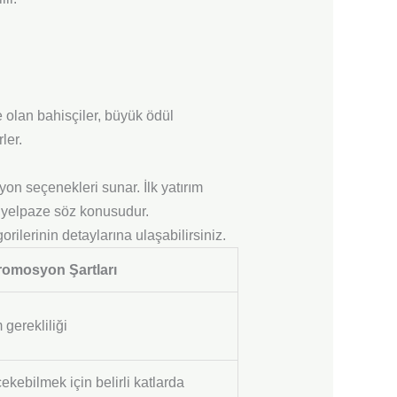
e olan bahisçiler, büyük ödül
ler.
yon seçenekleri sunar. İlk yatırım
r yelpaze söz konusudur.
rilerinin detaylarına ulaşabilirsiniz.
romosyon Şartları
 gerekliliği
kebilmek için belirli katlarda