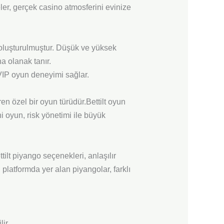
ler, gerçek casino atmosferini evinize
 oluşturulmuştur. Düşük ve yüksek
a olanak tanır.
 VIP oyun deneyimi sağlar.
en özel bir oyun türüdür.Bettilt oyun
i oyun, risk yönetimi ile büyük
tilt piyango seçenekleri, anlaşılır
 platformda yer alan piyangolar, farklı
ir.