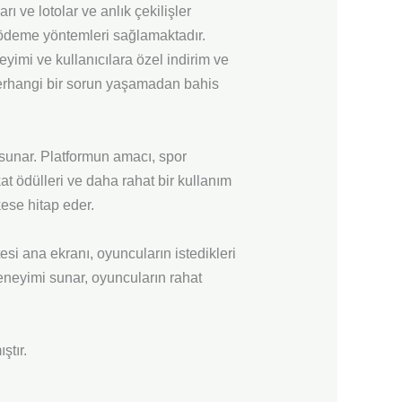
ı ve lotolar ve anlık çekilişler
 ödeme yöntemleri sağlamaktadır.
eyimi ve kullanıcılara özel indirim ve
 herhangi bir sorun yaşamadan bahis
i sunar. Platformun amacı, spor
at ödülleri ve daha rahat bir kullanım
ese hitap eder.
esi ana ekranı, oyuncuların istedikleri
deneyimi sunar, oyuncuların rahat
ştır.
.