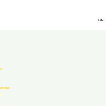
HOME
rı
anşları
ı