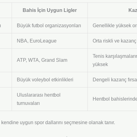
Bahis İçin Uygun Ligler
Kaz
ı
Büyük futbol organizasyonları
Genellikle yüksek or
NBA, EuroLeague
Orta riskli ve kazanç
Tenis karşılaşmaları
ATP, WTA, Grand Slam
yüksek
Büyük voleybol etkinlikleri
Dengeli kazanç fırsa
Uluslararası hentbol
Hentbol bahislerinde
turnuvaları
n kendine uygun spor dallarını seçmesine olanak tanır.