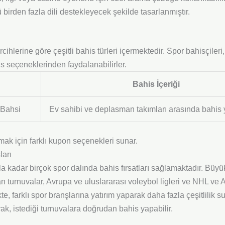
 birden fazla dili destekleyecek şekilde tasarlanmıştır.
tercihlerine göre çeşitli bahis türleri içermektedir. Spor bahisçileri
is seçeneklerinden faydalanabilirler.
Bahis İçeriği
 Bahsi
Ev sahibi ve deplasman takımları arasında bahi
rmak için farklı kupon seçenekleri sunar.
ları
ola kadar birçok spor dalında bahis fırsatları sağlamaktadır. Büyü
n turnuvalar, Avrupa ve uluslararası voleybol ligleri ve NHL ve A
te, farklı spor branşlarına yatırım yaparak daha fazla çeşitlilik s
k, istediği turnuvalara doğrudan bahis yapabilir.