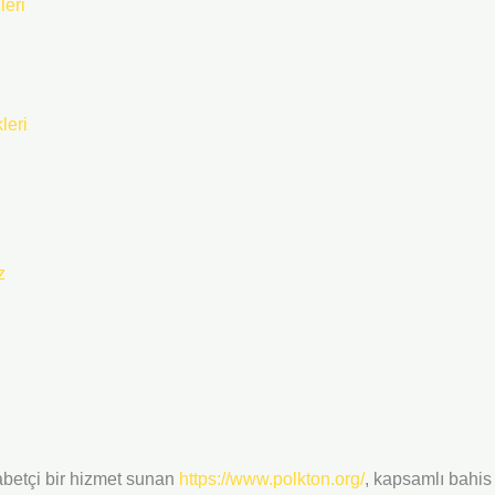
leri
leri
i
z
kabetçi bir hizmet sunan
https://www.polkton.org/
, kapsamlı bahis