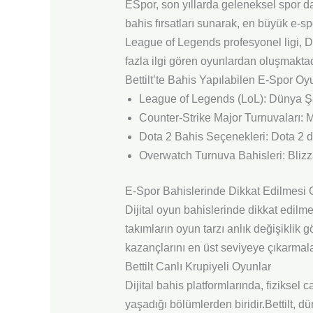
ESpor, son yıllarda geleneksel spor dall
bahis fırsatları sunarak, en büyük e-sp
League of Legends profesyonel ligi, D
fazla ilgi gören oyunlardan oluşmaktadır
Bettilt’te Bahis Yapılabilen E-Spor Oy
League of Legends (LoL): Dünya Şam
Counter-Strike Major Turnuvaları: Ma
Dota 2 Bahis Seçenekleri: Dota 2 d
Overwatch Turnuva Bahisleri: Blizza
E-Spor Bahislerinde Dikkat Edilmesi 
Dijital oyun bahislerinde dikkat edilm
takımların oyun tarzı anlık değişiklik g
kazançlarını en üst seviyeye çıkarmala
Bettilt Canlı Krupiyeli Oyunlar
Dijital bahis platformlarında, fiziksel
yaşadığı bölümlerden biridir.Bettilt, d