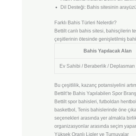
Dil Desteği: Bahis sitesinin arayüzü
Farklı Bahis Türleri Nelerdir?
Bettilt canlı bahis sitesi, bahisçilerin 
çeşitlerinin ötesinde genişletilmiş bah
Bahis Yapılacak Alan
Ev Sahibi / Beraberlik / Deplasman
Bu çeşitlilik, kazanç potansiyelini artı
Bettilt’te Bahis Yapılabilen Spor Branş
Bettilt spor bahisleri, futboldan hentb
basketbol, Tenis bahislerinde öne çıka
seçenekleri arasında yer almakla birlik
organizasyonlar arasında seçim yapara
Yüksek Oranlı Ligler ve Turnuvalar