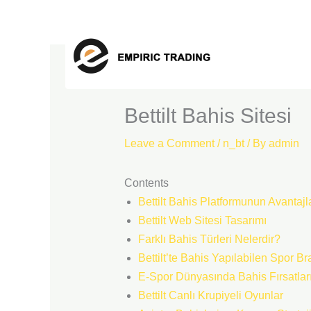
Skip
to
content
Bettilt Bahis Sitesi
Leave a Comment
/
n_bt
/ By
admin
Contents
Bettilt Bahis Platformunun Avantajla
Bettilt Web Sitesi Tasarımı
Farklı Bahis Türleri Nelerdir?
Bettilt’te Bahis Yapılabilen Spor Br
E-Spor Dünyasında Bahis Fırsatlar
Bettilt Canlı Krupiyeli Oyunlar