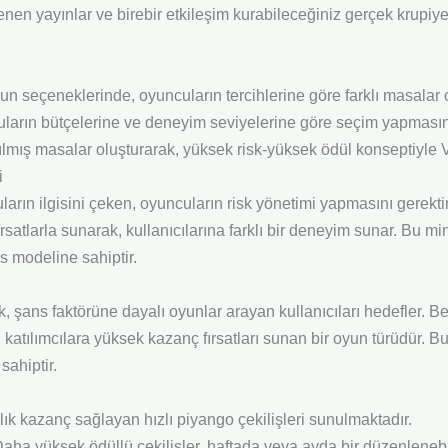
nen yayınlar ve birebir etkileşim kurabileceğiniz gerçek krupiye
un seçeneklerinde, oyuncuların tercihlerine göre farklı masalar
cuların bütçelerine ve deneyim seviyelerine göre seçim yapmasın
rılmış masalar oluşturarak, yüksek risk-yüksek ödül konseptiyle
i
arın ilgisini çeken, oyuncuların risk yönetimi yapmasını gerektir
satlarla sunarak, kullanıcılarına farklı bir deneyim sunar. Bu min
s modeline sahiptir.
ek, şans faktörüne dayalı oyunlar arayan kullanıcıları hedefler. Bet
 katılımcılara yüksek kazanç fırsatları sunan bir oyun türüdür. Bu
sahiptir.
k kazanç sağlayan hızlı piyango çekilişleri sunulmaktadır.
ha yüksek ödüllü çekilişler, haftada veya ayda bir düzenlenebil