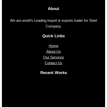
About
We are world’s Leading import & exports trader for Steel
Company.
Quick Links
Home
About Us
Our Services
Contact Us
Recent Works