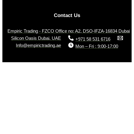
Contact Us
Empiric Trading - FZCO Office no: A2, DSO-IFZA-16834 Dubai
Silicon Oasis Dubai, UAE
+971 58 531 6716
Info@empirictrading.ae
Mon – Fri : 9:00-17:00