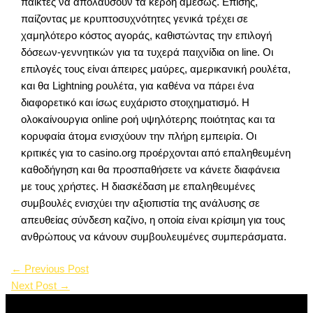
παίκτες να απολαύσουν τα κέρδη αμέσως. Επίσης,
παίζοντας με κρυπτοσυχνότητες γενικά τρέχει σε
χαμηλότερο κόστος αγοράς, καθιστώντας την επιλογή
δόσεων-γεννητικών για τα τυχερά παιχνίδια on line. Οι
επιλογές τους είναι άπειρες μαύρες, αμερικανική ρουλέτα,
και θα Lightning ρουλέτα, για καθένα να πάρει ένα
διαφορετικό και ίσως ευχάριστο στοιχηματισμό. Η
ολοκαίνουργια online ροή υψηλότερης ποιότητας και τα
κορυφαία άτομα ενισχύουν την πλήρη εμπειρία. Οι
κριτικές για το casino.org προέρχονται από επαληθευμένη
καθοδήγηση και θα προσπαθήσετε να κάνετε διαφάνεια
με τους χρήστες. Η διασκέδαση με επαληθευμένες
συμβουλές ενισχύει την αξιοπιστία της ανάλυσης σε
απευθείας σύνδεση καζίνο, η οποία είναι κρίσιμη για τους
ανθρώπους να κάνουν συμβουλευμένες συμπεράσματα.
←
Previous Post
Next Post
→