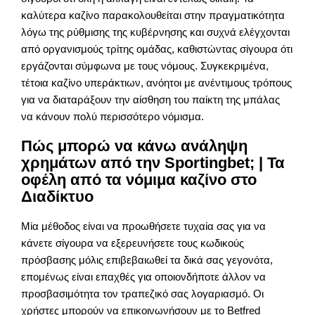
καλύτερα καζίνο παρακολουθείται στην πραγματικότητα
λόγω της ρύθμισης της κυβέρνησης και συχνά ελέγχονται
από οργανισμούς τρίτης ομάδας, καθιστώντας σίγουρα ότι
εργάζονται σύμφωνα με τους νόμους. Συγκεκριμένα,
τέτοια καζίνο υπεράκτιων, ανόητοι με ανέντιμους τρόπους
για να διαταράξουν την αίσθηση του παίκτη της μπάλας
να κάνουν πολύ περισσότερο νόμισμα.
Πώς μπορώ να κάνω ανάληψη
χρημάτων από την Sportingbet; | Τα
οφέλη από τα νόμιμα καζίνο στο
Διαδίκτυο
Μία μέθοδος είναι να προωθήσετε τυχαία σας για να
κάνετε σίγουρα να εξερευνήσετε τους κωδικούς
πρόσβασης μόλις επιβεβαιωθεί τα δικά σας γεγονότα,
επομένως είναι επαχθές για οποιονδήποτε άλλον να
προσβασιμότητα τον τραπεζικό σας λογαριασμό. Οι
χρήστες μπορούν να επικοινωνήσουν με το Betfred