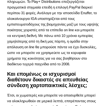
πληρωμών. Το Play+ Distributions επεξεργάζεται
πραγματικά στιγμιαία επειδή η επιλογή PayPal διαρκεί
περίπου 31 φορές. Ανάλογα με την ιστοσελίδα Enuffer, το
ολοκαίνουργιο IGA υποστηρίζεται από τους
εμπιστευματοδόχους της βιομηχανίας μαζί με τους υψηλής
ποιότητας χειριστές από τα επίπεδα on line και μπορείτε
να κεντρική διεθνή. Με πάνω από 10 χρόνια εμπειρίας
χαμηλότερης από τη δική μας πόρπη, η ομάδα στην
απόλαυση on line θα μπορούσε πάντα να έχει δυσκολίες,
ώστε να μπορείτε να χρησιμεύετε ως τα κορυφαία
χρήματα της κοινότητας για να σας βοηθήσουν στο
διαδίκτυο τυχερά παιχνίδια από το 2008.
Και επομένως οι ισχυρισμοί
διαθέτουν δικαστές σε απευθείας
σύνδεση χαρτοπαικτικές λέσχες;
Έτσι, οι χωματερές και μπορείτε να αποσυρθείτε μπορεί
να ολοκληρωθούν σε μερικά λεπτά, επιτρέποντας στους