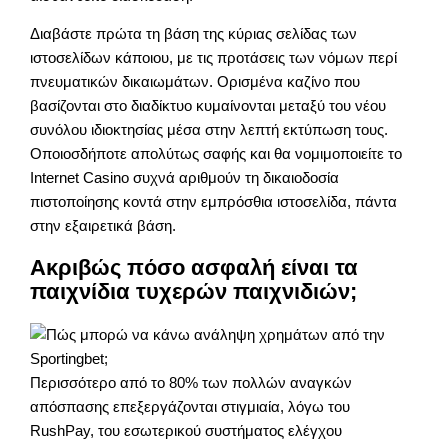
Διαβάστε πρώτα τη βάση της κύριας σελίδας των
ιστοσελίδων κάποιου, με τις προτάσεις των νόμων περί
πνευματικών δικαιωμάτων. Ορισμένα καζίνο που
βασίζονται στο διαδίκτυο κυμαίνονται μεταξύ του νέου
συνόλου ιδιοκτησίας μέσα στην λεπτή εκτύπωση τους.
Οποιοσδήποτε απολύτως σαφής και θα νομιμοποιείτε το
Internet Casino συχνά αριθμούν τη δικαιοδοσία
πιστοποίησης κοντά στην εμπρόσθια ιστοσελίδα, πάντα
στην εξαιρετικά βάση.
Ακριβώς πόσο ασφαλή είναι τα
παιχνίδια τυχερών παιχνιδιών;
Περισσότερο από το 80% των πολλών αναγκών
απόσπασης επεξεργάζονται στιγμιαία, λόγω του
RushPay, του εσωτερικού συστήματος ελέγχου