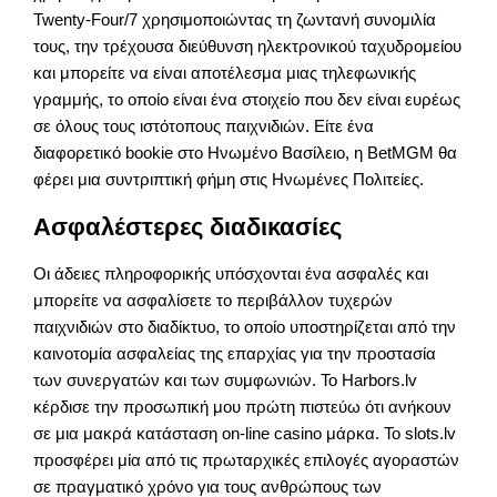
Twenty-Four/7 χρησιμοποιώντας τη ζωντανή συνομιλία
τους, την τρέχουσα διεύθυνση ηλεκτρονικού ταχυδρομείου
και μπορείτε να είναι αποτέλεσμα μιας τηλεφωνικής
γραμμής, το οποίο είναι ένα στοιχείο που δεν είναι ευρέως
σε όλους τους ιστότοπους παιχνιδιών. Είτε ένα
διαφορετικό bookie στο Ηνωμένο Βασίλειο, η BetMGM θα
φέρει μια συντριπτική φήμη στις Ηνωμένες Πολιτείες.
Ασφαλέστερες διαδικασίες
Οι άδειες πληροφορικής υπόσχονται ένα ασφαλές και
μπορείτε να ασφαλίσετε το περιβάλλον τυχερών
παιχνιδιών στο διαδίκτυο, το οποίο υποστηρίζεται από την
καινοτομία ασφαλείας της επαρχίας για την προστασία
των συνεργατών και των συμφωνιών. Το Harbors.lv
κέρδισε την προσωπική μου πρώτη πιστεύω ότι ανήκουν
σε μια μακρά κατάσταση on-line casino μάρκα. Το slots.lv
προσφέρει μία από τις πρωταρχικές επιλογές αγοραστών
σε πραγματικό χρόνο για τους ανθρώπους των