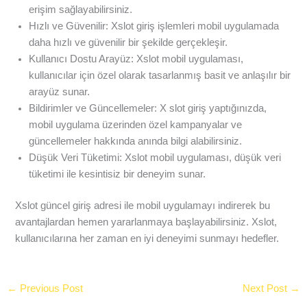
erişim sağlayabilirsiniz.
Hızlı ve Güvenilir: Xslot giriş işlemleri mobil uygulamada
daha hızlı ve güvenilir bir şekilde gerçekleşir.
Kullanıcı Dostu Arayüz: Xslot mobil uygulaması,
kullanıcılar için özel olarak tasarlanmış basit ve anlaşılır bir
arayüz sunar.
Bildirimler ve Güncellemeler: X slot giriş yaptığınızda,
mobil uygulama üzerinden özel kampanyalar ve
güncellemeler hakkında anında bilgi alabilirsiniz.
Düşük Veri Tüketimi: Xslot mobil uygulaması, düşük veri
tüketimi ile kesintisiz bir deneyim sunar.
Xslot güncel giriş adresi ile mobil uygulamayı indirerek bu
avantajlardan hemen yararlanmaya başlayabilirsiniz. Xslot,
kullanıcılarına her zaman en iyi deneyimi sunmayı hedefler.
←
Previous Post
Next Post
→