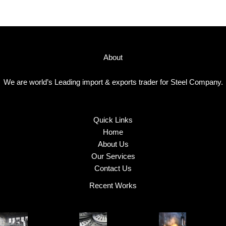
About
We are world’s Leading import & exports trader for Steel Company.
Quick Links
Home
About Us
Our Services
Contact Us
Recent Works