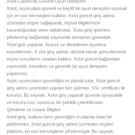
Xslot Casino’da Güvenli Oyun Deneyimi
Xslot, oyunculara güvenli ve keyifli bir oyun deneyimi sunmak
için en son teknolojileri kullanır. Xslot güncel giriş adresi
üzerinden erişim sağlayarak, kişisel bilgilerinizin
korunduğundan emin olabilirsiniz. Xslot giriş işlemleri,
şifrelenmiş bağlantılar sayesinde tamamen güvenlidir.
Xslot giris yaparak, lisanslı ve denetlenen oyunlara
erişebilirsiniz. X slot giriş adresi, düzenli olarak güncellenerek
erişim sorunlarını ortadan kaldırır. Xslot güncel bağlantıları
sayesinde, kesintisiz ve güvenilir bir oyun deneyimi
yaşarsınız.
Xslot, oyuncuların güvenliğini ön planda tutar. Xslot güncel
giriş adresi üzerinden yapılan tüm işlemler, SSL sertifikası ile
korunur. Bu sayede, Xslot giriş yaparak güvenle oynayabilir
ve kazancınızı sorunsuz bir şekilde çekebilirsiniz.
Şifreleme ve Lisans Bilgileri
Xslot giriş, kullanıcıların güvenliğini ön planda tutan bir
platformdur. Xslot güncel giriş adresi üzerinden erişilen
platform, en son teknolojilerle şifrelenmiştir. Bu sayede,