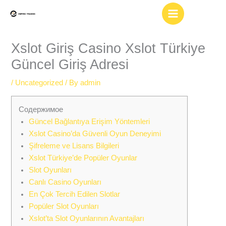
Skip
to
content
Xslot Giriş Casino Xslot Türkiye
Güncel Giriş Adresi
/
Uncategorized
/ By
admin
Содержимое
Güncel Bağlantıya Erişim Yöntemleri
Xslot Casino’da Güvenli Oyun Deneyimi
Şifreleme ve Lisans Bilgileri
Xslot Türkiye’de Popüler Oyunlar
Slot Oyunları
Canlı Casino Oyunları
En Çok Tercih Edilen Slotlar
Popüler Slot Oyunları
Xslot’ta Slot Oyunlarının Avantajları