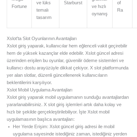
ve lüks
Starburst
of
Fortune
ve hızlı
temalı
Ra
oynanış
tasarım
Xslot’ta Slot Oyunlarının Avantajları
Xslot giriş yaparak, kullanıcılar hem eğlenceli vakit geçirebilir
hem de yüksek kazançlar elde edebilir. Xslot güncel adresi
üzerinden erişilen bu oyunlar, güvenilir ödeme sistemleri ve
kullanıcı dostu arayüzüyle dikkat çekiyor. X slot platformunda
yer alan slotlar, düzenli güncellenerek kullanıcıların
beklentilerini karşılıyor.
Xslot Mobil Uygulama Avantajları
Xslot giriş yaparak mobil uygulamanın sunduğu avantajlardan
yararlanabilirsiniz. X slot giriş işlemleri artık daha kolay ve
hızlı bir şekilde gerçekleştirilebiliyor. İşte Xslot mobil
uygulamasının başlıca avantajları:
Her Yerde Erişim: Xslot güncel giriş adresi ile mobil
uygulama sayesinde istediğiniz zaman, istediğiniz yerden