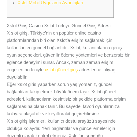
Xslot Mobil Uygulama Avantajları
Xslot Giriş Casino Xslot Türkiye Güncel Giriş Adresi
X slot giriş, Türkiye’nin en popüler online casino
platformlarından biri olan Xslot’a erişim sağlamak için
kullanılan en güncel bağlantıdır. Xslot, kullanıcılarına geniş
oyun seçenekleri, güvenilir ödeme yöntemleri ve benzersiz bir
eğlence deneyimi sunar. Ancak, zaman zaman erişim
engelleri nedeniyle
xslot güncel giriş
adreslerine ihtiyaç
duyulabilir.
Eğer xslot giris yaparken sorun yaşıyorsanız, güncel
bağlantıları takip etmek büyük önem taşır. Xslot güncel
adresleri, kullanıcıların kesintisiz bir şekilde platforma erişim
sağlamasına olanak tanır. Bu sayede, favori oyunlarınıza
kolayca ulaşabilir ve keyifli vakit geçirebilirsiniz.
X slot giriş işlemleri, kullanıcı dostu arayüzü sayesinde
oldukça kolaydır. Yeni bağlantılar ve güncellemeler için
düzenli olarak kontrol etmeniz, Xslot’un sunduğu