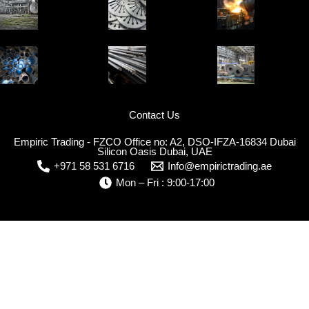
Contact Us
Empiric Trading - FZCO Office no: A2, DSO-IFZA-16834 Dubai
Silicon Oasis Dubai, UAE
+971 58 531 6716
Info@empirictrading.ae
Mon – Fri : 9:00-17:00