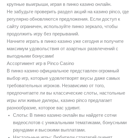
крупные выигрыши, играя в пинко казино онлайн.
Не забудьте проверить раздел акций на казино pinco, где
регулярно обновляются предложения. Если доступ к
сайту ограничен, используйте пинко зеркало, чтобы
продолжить игру без прерываний.
Начните играть в пинко казино уже сегодня и получите
максимум удовольствия от азартных развлечений с
выгодными бонусами!
Ассортимент игр в Pinco Casino
В пинко казино официальное представлен огромный
выбор игр, которые удовлетворят вкусы даже самых
требовательных игроков. Независимо от того,
предпочитаете ли вы классические слоты, настольные
игры или живые дилеры, казино pinco предлагает
разнообразие, которое вас удивит.
Слоты: В пинко казино онлайн вы найдете сотни
видеослотов с уникальными тематиками, бонусными
раундами и высокими выплатами.
Настольные игры: Любители стратегий оценят