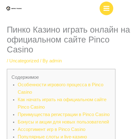
Skip
to
content
Пинко Казино играть онлайн на
официальном сайте Pinco
Casino
/
Uncategorized
/ By
admin
Содержимое
Особенности игрового процесса в Pinco
Casino
Как начать играть на официальном сайте
Pinco Casino
Преимущества регистрации в Pinco Casino
Бонусы и акции для новых пользователей
Ассортимент игр в Pinco Casino
Популярные слоты и live-казино