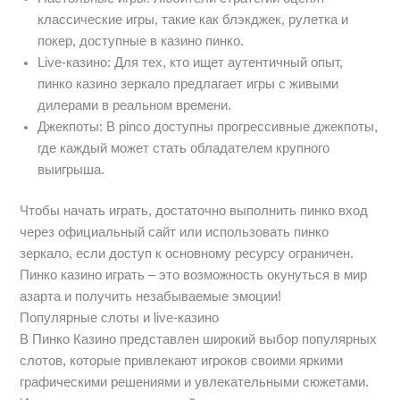
классические игры, такие как блэкджек, рулетка и
покер, доступные в казино пинко.
Live-казино: Для тех, кто ищет аутентичный опыт,
пинко казино зеркало предлагает игры с живыми
дилерами в реальном времени.
Джекпоты: В pinco доступны прогрессивные джекпоты,
где каждый может стать обладателем крупного
выигрыша.
Чтобы начать играть, достаточно выполнить пинко вход
через официальный сайт или использовать пинко
зеркало, если доступ к основному ресурсу ограничен.
Пинко казино играть – это возможность окунуться в мир
азарта и получить незабываемые эмоции!
Популярные слоты и live-казино
В Пинко Казино представлен широкий выбор популярных
слотов, которые привлекают игроков своими яркими
графическими решениями и увлекательными сюжетами.