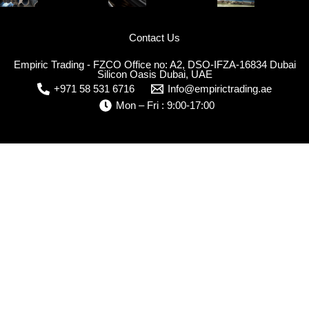
Contact Us
Empiric Trading - FZCO Office no: A2, DSO-IFZA-16834 Dubai
Silicon Oasis Dubai, UAE
+971 58 531 6716
Info@empirictrading.ae
Mon – Fri : 9:00-17:00