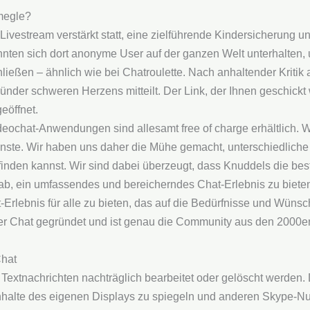
megle?
ivestream verstärkt statt, eine zielführende Kindersicherung un
nnten sich dort anonyme User auf der ganzen Welt unterhalten, 
eßen – ähnlich wie bei Chatroulette. Nach anhaltender Kritik 
ünder schweren Herzens mitteilt. Der Link, der Ihnen geschickt 
eöffnet.
deochat-Anwendungen sind allesamt free of charge erhältlich. W
ste. Wir haben uns daher die Mühe gemacht, unterschiedliche C
den kannst. Wir sind dabei überzeugt, dass Knuddels die beste A
ab, ein umfassendes und bereicherndes Chat-Erlebnis zu bieten. 
rlebnis für alle zu bieten, das auf die Bedürfnisse und Wünsc
er Chat gegründet und ist genau die Community aus den 2000ern
Chat
Textnachrichten nachträglich bearbeitet oder gelöscht werden
Inhalte des eigenen Displays zu spiegeln und anderen Skype-Nut