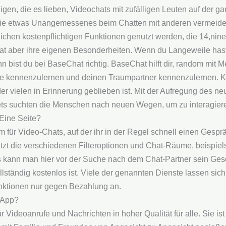
enigen, die es lieben, Videochats mit zufälligen Leuten auf der g
 Sie etwas Unangemessenes beim Chatten mit anderen vermeid
chen kostenpflichtigen Funktionen genutzt werden, die 14,nine
 hat aber ihre eigenen Besonderheiten. Wenn du Langeweile ha
n bist du bei BaseChat richtig. BaseChat hilft dir, random mit
te kennenzulernen und deinen Traumpartner kennenzulernen. 
er vielen in Erinnerung geblieben ist. Mit der Aufregung des n
ts suchten die Menschen nach neuen Wegen, um zu interagier
Eine Seite?
 für Video-Chats, auf der ihr in der Regel schnell einen Gesprä
tzt die verschiedenen Filteroptionen und Chat-Räume, beispiel
s kann man hier vor der Suche nach dem Chat-Partner sein Ges
lständig kostenlos ist. Viele der genannten Dienste lassen sich
nktionen nur gegen Bezahlung an.
-App?
deoanrufe und Nachrichten in hoher Qualität für alle. Sie ist ei