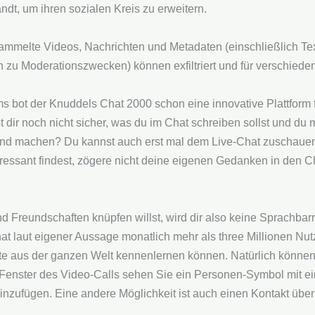
t, um ihren sozialen Kreis zu erweitern.
melte Videos, Nachrichten und Metadaten (einschließlich Text
 zu Moderationszwecken) können exfiltriert und für verschied
 bot der Knuddels Chat 2000 schon eine innovative Plattform fü
 dir noch nicht sicher, was du im Chat schreiben sollst und du
und machen? Du kannst auch erst mal dem Live-Chat zuschaue
essant findest, zögere nicht deine eigenen Gedanken in den C
Freundschaften knüpfen willst, wird dir also keine Sprachbar
t laut eigener Aussage monatlich mehr als three Millionen Nut
Leute aus der ganzen Welt kennenlernen können. Natürlich könne
m Fenster des Video-Calls sehen Sie ein Personen-Symbol mit e
ufügen. Eine andere Möglichkeit ist auch einen Kontakt über d