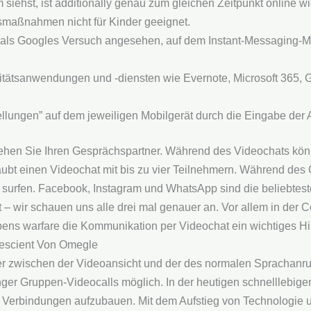
siehst, ist additionally genau zum gleichen Zeitpunkt online wi
smaßnahmen nicht für Kinder geeignet.
als Googles Versuch angesehen, auf dem Instant-Messaging-
ivitätsanwendungen und -diensten wie Evernote, Microsoft 365
ellungen” auf dem jeweiligen Mobilgerät durch die Eingabe der 
sehen Sie Ihren Gesprächspartner. Während des Videochats kö
aubt einen Videochat mit bis zu vier Teilnehmern. Während de
 surfen. Facebook, Instagram und WhatsApp sind die beliebtest
t – wir schauen uns alle drei mal genauer an. Vor allem in de
ens warfare die Kommunikation per Videochat ein wichtiges Hilf
rescient Von Omegle
r zwischen der Videoansicht und der des normalen Sprachanru
r Gruppen-Videocalls möglich. In der heutigen schnelllebigen
Verbindungen aufzubauen. Mit dem Aufstieg von Technologie u