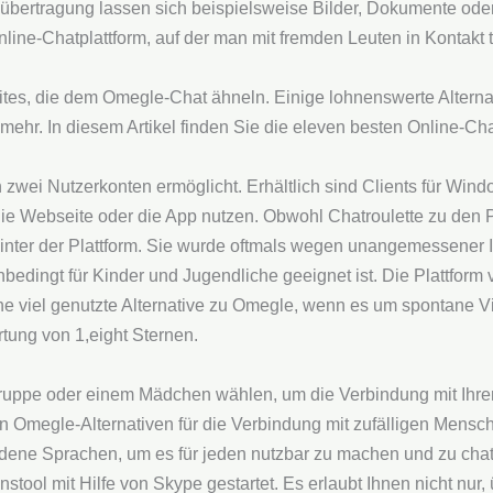
mübertragung lassen sich beispielsweise Bilder, Dokumente ode
nline-Chatplattform, auf der man mit fremden Leuten in Kontakt 
tes, die dem Omegle-Chat ähneln. Einige lohnenswerte Altern
ehr. In diesem Artikel finden Sie die eleven besten Online-Cha
 zwei Nutzerkonten ermöglicht. Erhältlich sind Clients für Win
e Webseite oder die App nutzen. Obwohl Chatroulette zu den P
hinter der Plattform. Sie wurde oftmals wegen unangemessener
 unbedingt für Kinder und Jugendliche geeignet ist. Die Plattfor
ine viel genutzte Alternative zu Omegle, wenn es um spontane V
tung von 1,eight Sternen.
Gruppe oder einem Mädchen wählen, um die Verbindung mit Ihre
sten Omegle-Alternativen für die Verbindung mit zufälligen Mens
iedene Sprachen, um es für jeden nutzbar zu machen und zu cha
tool mit Hilfe von Skype gestartet. Es erlaubt Ihnen nicht nur,