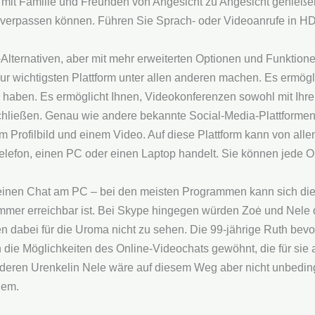
t mit Familie und Freunden von Angesicht zu Angesicht genieß
 verpassen können. Führen Sie Sprach- oder Videoanrufe in H
lternativen, aber mit mehr erweiterten Optionen und Funktionen
 zur wichtigsten Plattform unter allen anderen machen. Es ermög
zu haben. Es ermöglicht Ihnen, Videokonferenzen sowohl mit Ih
chließen. Genau wie andere bekannte Social-Media-Plattformen
m Profilbild und einem Video. Auf diese Plattform kann von alle
telefon, einen PC oder einen Laptop handelt. Sie können jede 
einen Chat am PC – bei den meisten Programmen kann sich die 
mmer erreich­bar ist. Bei Skype hingegen würden Zoė und Nele
en dabei für die Uroma nicht zu sehen. Die 99-jährige Ruth bevo
n die Möglich­keiten des Online-Video­chats gewöhnt, die für si
nderen Urenkelin Nele wäre auf diesem Weg aber nicht unbe­ding
lem.