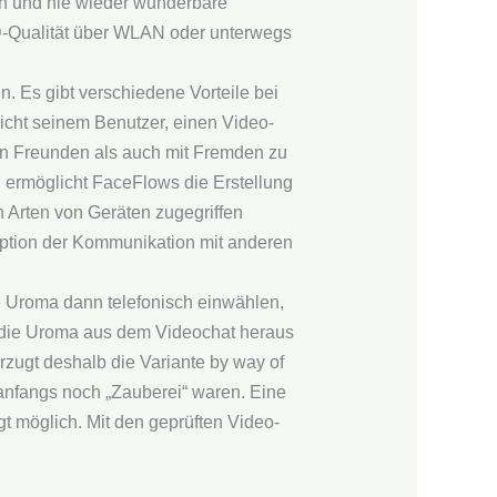
en und nie wieder wunderbare
D-Qualität über WLAN oder unterwegs
. Es gibt verschiedene Vorteile bei
licht seinem Benutzer, einen Video-
ren Freunden als auch mit Fremden zu
 ermöglicht FaceFlows die Erstellung
n Arten von Geräten zugegriffen
Option der Kommunikation mit anderen
Uroma dann telefo­nisch einwählen,
 die Uroma aus dem Video­chat heraus
r­zugt deshalb die Variante by way of
e anfangs noch „Zauberei“ waren. Eine
t möglich. Mit den geprüften Video­