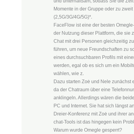
und unterhaltsam, sodass Sie die Zei
Momente in der Gruppe oder zu zweit
(2,5G/3G/4G/5G)*.
FaceFlow ist eine der besten Omegle-A
der Nutzung dieser Plattform, die sie
Chat mit drei Personen gleichzeitig 
führen, um neue Freundschaften zu s
eines durchsuchbaren Profils mit eine
werden, egal ob es sich um ein Mobil
wählen, wie z.
Dazu starten Zoė und Nele zunächst 
da der Chatraum über eine Telefon­nu
anklingeln. Allerdings wären die beid
PC und Internet. Sie hat sich längst a
Dreier-Konferenz mit Zoė und ihrer a
chat-Tools ist das hingegen kein Prob
Warum wurde Omegle gesperrt?