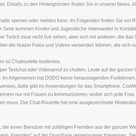
et. Details zu den Hintergründen finden Sie in unserer News. A
nhalte sperren oder melden kann. Im Folgenden finden Sie ein 
r Seite kommen Kinder und Jugendliche miteinander in Kontakt
er Twitch zwar nicht live sehen, aber sich mit anderen, die das 
über die Nutzer Fotos und Videos versenden können, die sich 
n ist Chatroulette kostenlos.
er Textchat oder Videoanruf zu chatten, Leute auf der ganzen We
. Im Allgemeinen hat DODO keine herausragenden Funktionen, a
ersion, dafür gibt es Anwendungen für das Smartphone. CooMeet 
nnern nur mit Frauen zu kommunizieren, wobei sich jede Frau b
eren muss. Der Chat-Roulette hat eine ausgezeichnete Moderatio
m, die einen Benutzer mit zufälligen Fremden aus der ganzen W
inem „Fremden“ auf der Grundlage gemeinsamer Interessen. Sie 