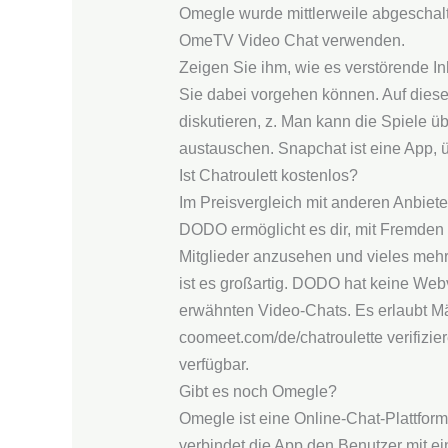
Omegle wurde mittlerweile abgeschalt
OmeTV Video Chat verwenden.
Zeigen Sie ihm, wie es verstörende I
Sie dabei vorgehen können. Auf diese
diskutieren, z. Man kann die Spiele üb
austauschen. Snapchat ist eine App, 
Ist Chatroulett kostenlos?
Im Preisvergleich mit anderen Anbieter
DODO ermöglicht es dir, mit Fremden p
Mitglieder anzusehen und vieles mehr
ist es großartig. DODO hat keine Webv
erwähnten Video-Chats. Es erlaubt Mä
coomeet.com/de/chatroulette verifizi
verfügbar.
Gibt es noch Omegle?
Omegle ist eine Online-Chat-Plattfor
verbindet die App den Benutzer mit e