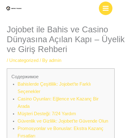
Skip
to
content
Jojobet ile Bahis ve Casino
Dünyasına Açılan Kapı – Üyelik
ve Giriş Rehberi
/
Uncategorized
/ By
admin
Содержимое
Bahislerde Çeşitlilik: Jojobet’te Farklı
Seçenekler
Casino Oyunları: Eğlence ve Kazanç Bir
Arada
Müşteri Desteği: 7/24 Yardım
Güvenlik ve Gizlilik: Jojobet’te Güvende Olun
Promosyonlar ve Bonuslar: Ekstra Kazanç
Fırsatları