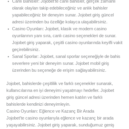
Canlı Bahisler: Jojobet’te canlı bahisler, gerçek zamanlı
olarak olayları takip edebileceğiniz ve anlık bahisler
yapabileceğiniz bir deneyim sunar. Jojobet giriş güncel
adresi üzerinden bu özelliğe kolayca ulaşabilirsiniz.
Casino Oyunları: Jojobet, klasik ve modern casino
oyunlarının yanı sıra, canlı casino seçenekleri de sunar.
Jojobet giriş yaparak, çeşitli casino oyunlarında keyifli vakit
geçirebilirsiniz.
Sanal Sporlar: Jojobet, sanal sporlar seçeneğiyle de bahis
severlere yeni bir deneyim sunar. Jojobet mobil giriş
üzerinden bu seçeneğe de erişim sağlayabilirsiniz.
Jojobet, bahislerde çeşitlilik ve farklı seçenekler sunarak,
kullanıcılarına en iyi deneyimi yaşatmayı hedefler. Jojobet
giriş güncel adresi üzerinden hemen katılın ve farklı
bahislerde kendinizi deneyimleyin.
Casino Oyunları: Eğlence ve Kazanç Bir Arada
Jojobet’te casino oyunlarıyla eğlence ve kazanç bir arada
yaşayabilirsiniz. Jojobet giriş yaparak, sunduğumuz geniş