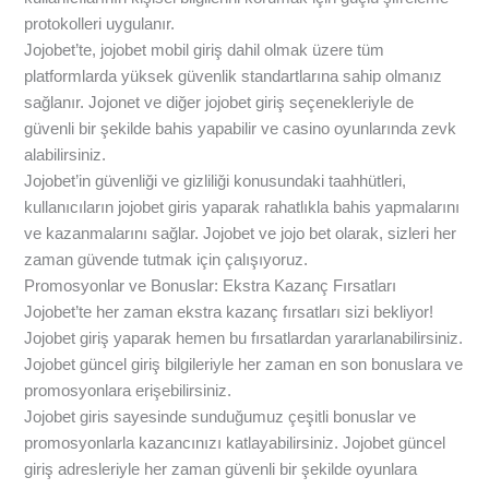
protokolleri uygulanır.
Jojobet’te, jojobet mobil giriş dahil olmak üzere tüm
platformlarda yüksek güvenlik standartlarına sahip olmanız
sağlanır. Jojonet ve diğer jojobet giriş seçenekleriyle de
güvenli bir şekilde bahis yapabilir ve casino oyunlarında zevk
alabilirsiniz.
Jojobet’in güvenliği ve gizliliği konusundaki taahhütleri,
kullanıcıların jojobet giris yaparak rahatlıkla bahis yapmalarını
ve kazanmalarını sağlar. Jojobet ve jojo bet olarak, sizleri her
zaman güvende tutmak için çalışıyoruz.
Promosyonlar ve Bonuslar: Ekstra Kazanç Fırsatları
Jojobet’te her zaman ekstra kazanç fırsatları sizi bekliyor!
Jojobet giriş yaparak hemen bu fırsatlardan yararlanabilirsiniz.
Jojobet güncel giriş bilgileriyle her zaman en son bonuslara ve
promosyonlara erişebilirsiniz.
Jojobet giris sayesinde sunduğumuz çeşitli bonuslar ve
promosyonlarla kazancınızı katlayabilirsiniz. Jojobet güncel
giriş adresleriyle her zaman güvenli bir şekilde oyunlara