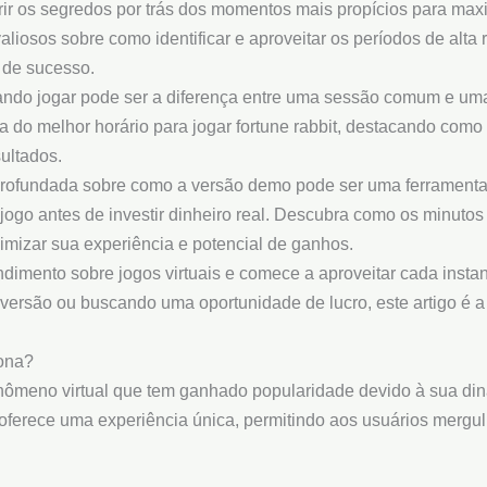
r os segredos por trás dos momentos mais propícios para maxi
aliosos sobre como identificar e aproveitar os períodos de alta
 de sucesso.
ando jogar pode ser a diferença entre uma sessão comum e uma
ia do melhor horário para jogar fortune rabbit, destacando com
sultados.
ofundada sobre como a versão demo pode ser uma ferramenta e
ogo antes de investir dinheiro real. Descubra como os minutos
imizar sua experiência e potencial de ganhos.
dimento sobre jogos virtuais e comece a aproveitar cada insta
diversão ou buscando uma oportunidade de lucro, este artigo é 
iona?
ômeno virtual que tem ganhado popularidade devido à sua din
l oferece uma experiência única, permitindo aos usuários mergu