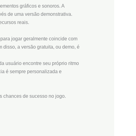
lementos gráficos e sonoros. A
ravés de uma versão demonstrativa.
ecursos reais.
o para jogar geralmente coincide com
 disso, a versão gratuita, ou demo, é
 usuário encontre seu próprio ritmo
ncia é sempre personalizada e
as chances de sucesso no jogo.