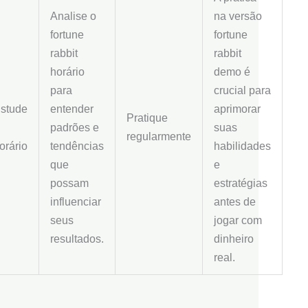
Analise o
na versão
fortune
fortune
rabbit
rabbit
horário
demo é
para
crucial para
stude
entender
aprimorar
Pratique
padrões e
suas
regularmente
orário
tendências
habilidades
que
e
possam
estratégias
influenciar
antes de
seus
jogar com
resultados.
dinheiro
real.