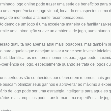
rminado jogo online pode trazer uma série de benefícios para 
a uma experiência de jogo virtual, focando em aspectos como di
resença de momentos altamente recompensadores.
ão demo de um jogo é uma excelente maneira de familiarizar-s
 permite uma introdução suave ao ambiente de jogo, aumentand
versão gratuita não apenas atrai mais jogadores, mas também p
so para aqueles que desejam testar a sorte sem investir inicialm
bbit: Identificar os melhores momentos para jogar pode maximi
a experiência de jogo, especialmente quando se trata de jogos 
guns períodos são conhecidos por oferecerem retornos mais g
ue buscam otimizar seus ganhos e aproveitar ao máximo a exper
orário de jogo pode ser uma estratégia inteligente para aquele
orários mais propícios pode transformar uma experiência de j