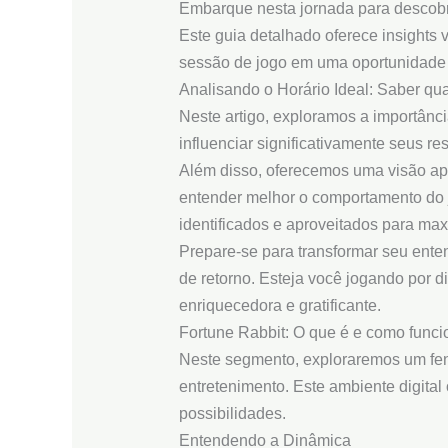
Embarque nesta jornada para descobri
Este guia detalhado oferece insights v
sessão de jogo em uma oportunidade
Analisando o Horário Ideal: Saber qu
Neste artigo, exploramos a importânc
influenciar significativamente seus re
Além disso, oferecemos uma visão apr
entender melhor o comportamento do j
identificados e aproveitados para max
Prepare-se para transformar seu enten
de retorno. Esteja você jogando por 
enriquecedora e gratificante.
Fortune Rabbit: O que é e como func
Neste segmento, exploraremos um fen
entretenimento. Este ambiente digita
possibilidades.
Entendendo a Dinâmica