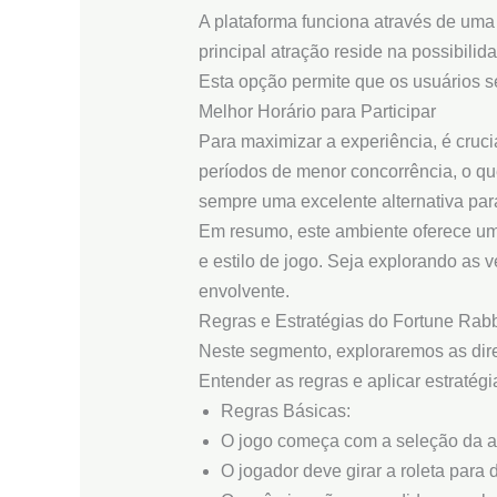
A plataforma funciona através de uma 
principal atração reside na possibili
Esta opção permite que os usuários se
Melhor Horário para Participar
Para maximizar a experiência, é cruci
períodos de menor concorrência, o que
sempre uma excelente alternativa para
Em resumo, este ambiente oferece uma
e estilo de jogo. Seja explorando as 
envolvente.
Regras e Estratégias do Fortune Rabb
Neste segmento, exploraremos as dire
Entender as regras e aplicar estratég
Regras Básicas:
O jogo começa com a seleção da a
O jogador deve girar a roleta para 