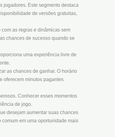
os jogadores. Este segmento destaca
sponibilidade de versões gratuitas,
e com as regras e dinâmicas sem
o as chances de sucesso quando se
roporciona uma experiência livre de
ente.
zar as chances de ganhar. O horário
que oferecem minutos pagantes
enerosos. Conhecer esses momentos
iência de jogo.
s que desejam aumentar suas chances
ogo comum em uma oportunidade mais