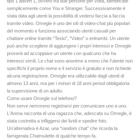
tipo 1 advert 1, ovvero fra due persone per volta, identificate
semplicemente come You e Stranger. Successivamente è
stata data agli utenti la possibilità di vedersi faccia a faccia
tramite video. Omegle è uno dei siti di video-chat più popolari
del momento e funziona associando utenti casuali per
chattare online tramite “Testo”, “Video” o entrambi. Un utente
può anche scegliere di aggiungere i propri interessi e Omegle
proverà ad accoppiare un utente con qualcuno che ha
interessi simili. Le chat sono anonime a meno che l’utente non
specifichi il proprio nome e il servizio è gratuito e non richiede
alcuna registrazione. Omegle era utilizzabile dagli utenti di
almeno 13 anni, ma per i minori di 18 anni period obbligatoria
la supervisione di un adulto.
Come usare Omegle sul telefono?
Non serve nemmeno registrarsi per comunicare uno a uno.
L'Arena racconta di una ragazza che, adescata su Omegle, è
stata costretta a infliggersi dei lividi e spedire foto.
Un'alternativa è Azar, una “random chat” che ricorda la
famigerata Chatroulette di qualche tempo fa.