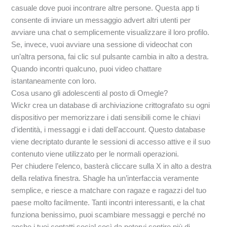
casuale dove puoi incontrare altre persone. Questa app ti
consente di inviare un messaggio advert altri utenti per
avviare una chat o semplicemente visualizzare il loro profilo.
Se, invece, vuoi avviare una sessione di videochat con
un’altra persona, fai clic sul pulsante cambia in alto a destra.
Quando incontri qualcuno, puoi video chattare
istantaneamente con loro.
Cosa usano gli adolescenti al posto di Omegle?
Wickr crea un database di archiviazione crittografato su ogni
dispositivo per memorizzare i dati sensibili come le chiavi
d'identità, i messaggi e i dati dell'account. Questo database
viene decriptato durante le sessioni di accesso attive e il suo
contenuto viene utilizzato per le normali operazioni.
Per chiudere l’elenco, basterà cliccare sulla X in alto a destra
della relativa finestra. Shagle ha un’interfaccia veramente
semplice, e riesce a matchare con ragaze e ragazzi del tuo
paese molto facilmente. Tanti incontri interessanti, e la chat
funziona benissimo, puoi scambiare messaggi e perché no
anche i tuoi contatti social così da potervi sentire più di