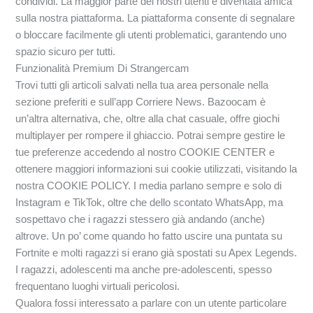
condividi. La maggior parte dei nostri utenti è diventata amica
sulla nostra piattaforma. La piattaforma consente di segnalare
o bloccare facilmente gli utenti problematici, garantendo uno
spazio sicuro per tutti.
Funzionalità Premium Di Strangercam
Trovi tutti gli articoli salvati nella tua area personale nella
sezione preferiti e sull’app Corriere News. Bazoocam è
un’altra alternativa, che, oltre alla chat casuale, offre giochi
multiplayer per rompere il ghiaccio. Potrai sempre gestire le
tue preferenze accedendo al nostro COOKIE CENTER e
ottenere maggiori informazioni sui cookie utilizzati, visitando la
nostra COOKIE POLICY. I media parlano sempre e solo di
Instagram e TikTok, oltre che dello scontato WhatsApp, ma
sospettavo che i ragazzi stessero già andando (anche)
altrove. Un po’ come quando ho fatto uscire una puntata su
Fortnite e molti ragazzi si erano già spostati su Apex Legends.
I ragazzi, adolescenti ma anche pre-adolescenti, spesso
frequentano luoghi virtuali pericolosi.
Qualora fossi interessato a parlare con un utente particolare