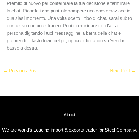
Premilo di nuovo per confermare la tua decisione e terminare
la chat. Ricordati che puoi interrompere una conversazione in
qualsiasi momento. Una volta scelto il tipo di chat, sarai subito
connesso con un estraneo. Puoi comunicare con l’altra
persona digitando i tuoi messaggi nella barra della chat e
premendo il tasto Invio del pc, oppure cliccando su Send in
basso a destra.
←
Previous Post
Next Post
→
About
We are world’s Leading import & exports trader for Steel Company.