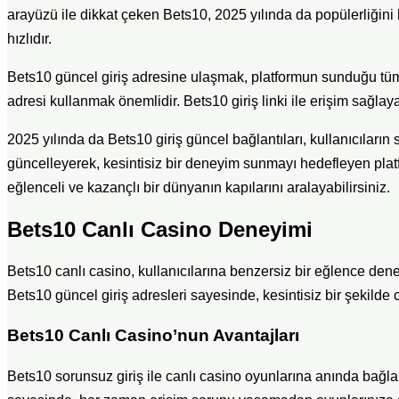
arayüzü ile dikkat çeken Bets10, 2025 yılında da popülerliğini
hızlıdır.
Bets10 güncel giriş adresine ulaşmak, platformun sunduğu tüm 
adresi kullanmak önemlidir. Bets10 giriş linki ile erişim sağlay
2025 yılında da Bets10 giriş güncel bağlantıları, kullanıcıların
güncelleyerek, kesintisiz bir deneyim sunmayı hedefleyen platf
eğlenceli ve kazançlı bir dünyanın kapılarını aralayabilirsiniz.
Bets10 Canlı Casino Deneyimi
Bets10 canlı casino, kullanıcılarına benzersiz bir eğlence deney
Bets10 güncel giriş adresleri sayesinde, kesintisiz bir şekilde c
Bets10 Canlı Casino’nun Avantajları
Bets10 sorunsuz giriş ile canlı casino oyunlarına anında bağlana