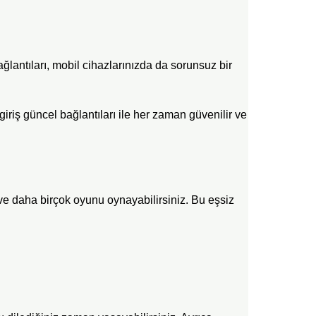
ğlantıları, mobil cihazlarınızda da sorunsuz bir
riş güncel bağlantıları ile her zaman güvenilir ve
 ve daha birçok oyunu oynayabilirsiniz. Bu eşsiz