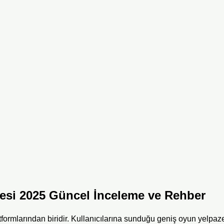
tesi 2025 Güncel İnceleme ve Rehber
formlarından biridir. Kullanıcılarına sunduğu geniş oyun yelpazes