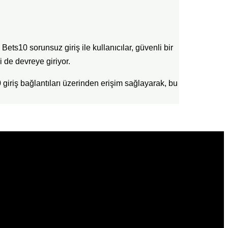
Bets10 sorunsuz giriş ile kullanıcılar, güvenli bir
i de devreye giriyor.
 giriş bağlantıları üzerinden erişim sağlayarak, bu