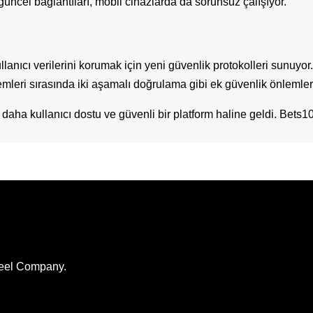
üncel bağlantıları, mobil cihazlarda da sorunsuz çalışıyor.
lanıcı verilerini korumak için yeni güvenlik protokolleri sunuyor. 
şlemleri sırasında iki aşamalı doğrulama gibi ek güvenlik önlemler
daha kullanıcı dostu ve güvenli bir platform haline geldi. Bets10
Steel Company.