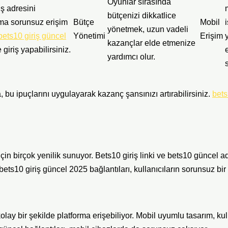
Oyunlar sırasında
ş adresini
bütçenizi dikkatlice
rma sorunsuz erişim
Bütçe
Mobil
yönetmek, uzun vadeli
bets10 giriş güncel
Yönetimi
Erişim
kazançlar elde etmenize
 giriş yapabilirsiniz.
yardımcı olur.
, bu ipuçlarını uygulayarak kazanç şansınızı artırabilirsiniz.
bets
çin birçok yenilik sunuyor. Bets10 giriş linki ve bets10 güncel a
bets10 giriş güncel 2025 bağlantıları, kullanıcıların sorunsuz bir 
 kolay bir şekilde platforma erişebiliyor. Mobil uyumlu tasarım, ku