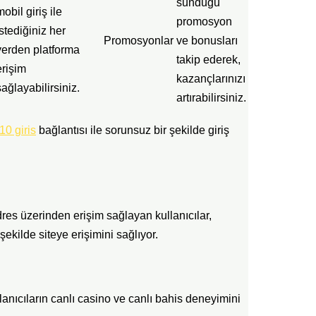
sunduğu
mobil giriş ile
promosyon
istediğiniz her
Promosyonlar
ve bonusları
yerden platforma
takip ederek,
erişim
kazançlarınızı
sağlayabilirsiniz.
artırabilirsiniz.
10 giris
bağlantısı ile sorunsuz bir şekilde giriş
dres üzerinden erişim sağlayan kullanıcılar,
şekilde siteye erişimini sağlıyor.
llanıcıların canlı casino ve canlı bahis deneyimini