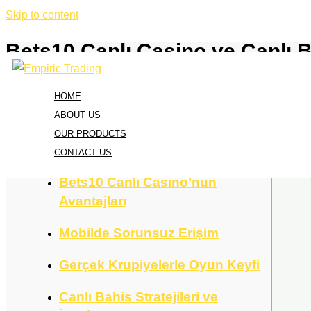
Skip to content
Bets10 Canlı Casino ve Canlı 
/
Uncategorized
/ By
admin
HOME
Содержимое
ABOUT US
OUR PRODUCTS
Bets10 Canlı Casino Deneyimi
CONTACT US
Bets10 Canlı Casino’nun
Avantajları
Mobilde Sorunsuz Erişim
Gerçek Krupiyelerle Oyun Keyfi
Canlı Bahis Stratejileri ve