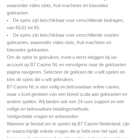
waaronder video slots, fruit machines en klassieke
gokkasten.
De spins zijn beschikbaar voor verschillende bedragen,
van €0,01 tot €5.
De spins zijn beschikbaar voor verschillende soorten
gokkasten, waaronder video slots, fruit machines en
klassieke gokkasten.
Om de spins te gebruiken, moet u eerst inloggen bij uw
account op B7 Casino NL en vervolgens naar de gokkasten
pagina navigeren. Selecteer de gokkast die u wilt spelen en
kies de spins die u wilt gebruiken.
B7 Casino NL is een veilig en betrouwbaar online casino,
waar u kunt genieten van een breed scala aan gokkasten en
andere spellen. Wij bieden ook een 24-uurs support en een
veilige en betrouwbare betalingsmethode.
Veelgestelde vragen en antwoorden
Wanneer je besluit om te spelen bij B7 Casino Nederland, zijn
er waarschijnlijk enkele vragen die je hebt over het spel, de