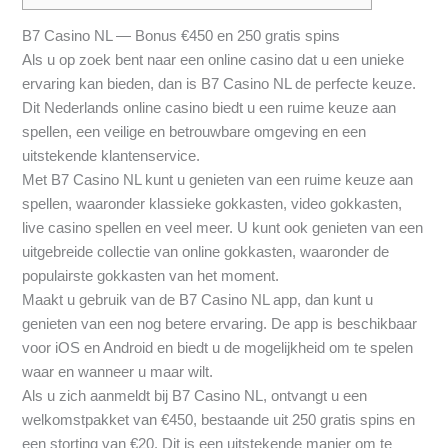
B7 Casino NL — Bonus €450 en 250 gratis spins
Als u op zoek bent naar een online casino dat u een unieke
ervaring kan bieden, dan is B7 Casino NL de perfecte keuze.
Dit Nederlands online casino biedt u een ruime keuze aan
spellen, een veilige en betrouwbare omgeving en een
uitstekende klantenservice.
Met B7 Casino NL kunt u genieten van een ruime keuze aan
spellen, waaronder klassieke gokkasten, video gokkasten,
live casino spellen en veel meer. U kunt ook genieten van een
uitgebreide collectie van online gokkasten, waaronder de
populairste gokkasten van het moment.
Maakt u gebruik van de B7 Casino NL app, dan kunt u
genieten van een nog betere ervaring. De app is beschikbaar
voor iOS en Android en biedt u de mogelijkheid om te spelen
waar en wanneer u maar wilt.
Als u zich aanmeldt bij B7 Casino NL, ontvangt u een
welkomstpakket van €450, bestaande uit 250 gratis spins en
een storting van €20. Dit is een uitstekende manier om te