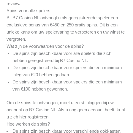
review.
Spins voor alle spelers
Bij B7 Casino NL ontvangt u als geregistreerde speler een
exclusieve bonus van €450 en 250 gratis spins. Dit is een
unieke kans om uw spelervaring te verbeteren en uw winst te
vergroten.
Wat zijn de voorwaarden voor de spins?
De spins zijn beschikbaar voor alle spelers die zich
hebben geregistreerd bij B7 Casino NL.
De spins zijn beschikbaar voor spelers die een minimum
inleg van €20 hebben gedaan.
De spins zijn beschikbaar voor spelers die een minimum
van €100 hebben gewonnen.
Om de spins te ontvangen, moet u eerst inloggen bij uw
account op B7 Casino NL. Als u nog geen account heeft, kunt
u zich hier registreren.
Hoe werken de spins?
De spins zijn beschikbaar voor verschillende gokkasten,