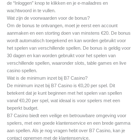
de “Inloggen” knop te klikken en je e-mailadres en
wachtwoord in te vullen.
Wat zijn de voorwaarden voor de bonus?
Om de bonus te ontvangen, moet je eerst een account
aanmaken en een storting doen van minstens €20. De bonus
wordt automatisch toegekend en kan worden gebruikt voor
het spelen van verschillende spellen. De bonus is geldig voor
30 dagen en kan worden gebruikt voor het spelen van
verschillende spellen, waaronder slots, table games en live
casino spellen.
Wat is de minimum inzet bij B7 Casino?
De minimum inzet bij B7 Casino is €0,20 per spel. Dit
betekent dat je kunt beginnen met het spelen van spellen
vanaf €0,20 per spel, wat ideaal is voor spelers met een
beperkt budget.
B7 Casino biedt een veilige en betrouwbare omgeving voor
spelers, met een goede klantenservice en een brede gamma
aan spellen. Als je nog vragen hebt over B7 Casino, kan je
contact opnemen met de klantenservice.