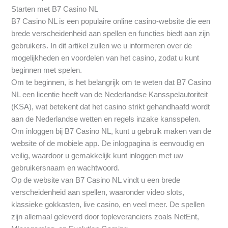
Starten met B7 Casino NL
B7 Casino NL is een populaire online casino-website die een
brede verscheidenheid aan spellen en functies biedt aan zijn
gebruikers. In dit artikel zullen we u informeren over de
mogelijkheden en voordelen van het casino, zodat u kunt
beginnen met spelen.
Om te beginnen, is het belangrijk om te weten dat B7 Casino
NL een licentie heeft van de Nederlandse Kansspelautoriteit
(KSA), wat betekent dat het casino strikt gehandhaafd wordt
aan de Nederlandse wetten en regels inzake kansspelen.
Om inloggen bij B7 Casino NL, kunt u gebruik maken van de
website of de mobiele app. De inlogpagina is eenvoudig en
veilig, waardoor u gemakkelijk kunt inloggen met uw
gebruikersnaam en wachtwoord.
Op de website van B7 Casino NL vindt u een brede
verscheidenheid aan spellen, waaronder video slots,
klassieke gokkasten, live casino, en veel meer. De spellen
zijn allemaal geleverd door topleveranciers zoals NetEnt,